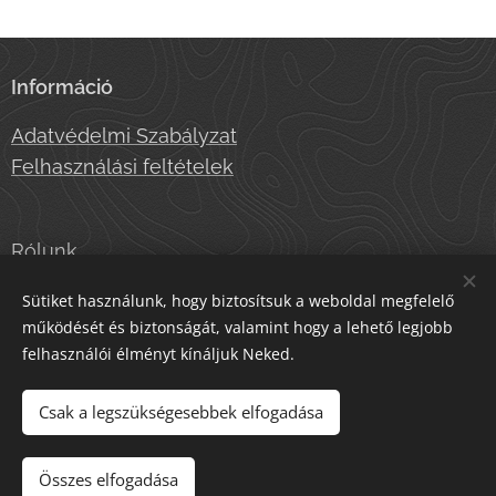
Információ
Adatvédelmi Szabályzat
Felhasználási feltételek
Rólunk
Lépj velünk kapcsolatba
Sütiket használunk, hogy biztosítsuk a weboldal megfelelő
működését és biztonságát, valamint hogy a lehető legjobb
felhasználói élményt kínáljuk Neked.
Az oldalt a
Webnode
működteti
Sütik
Csak a legszükségesebbek elfogadása
Kosárba
Összes elfogadása